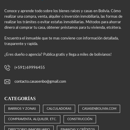
Conoce y aprende todo sobre los bienes raíces y casas en Bolivia. Cómo
realizar una compra, venta, alquiler o inversión inmobiliaria, las formas de
realizar los trámites o evitar estafas inmobiliarias. Métodos para ahorrar
dinero al comprar tu casa, obtener préstamos para tu vivienda, etcétera.
Encuentra el inmueble que te mas conviene con información detallada,
trasparente y rapida.
¿Eres dueño o agencia? Publica gratis y llega a miles de bolivianos!
(+591) 69996455
contacto.casasenbo@gmail.com
CATEGORÍAS
BARRIOS Y ZONAS
CALCULADORAS
CASASENBOLIVIA.COM
COMPRAVENTA, ALQUILER, ETC.
CONSTRUCCIÓN
DIRECTORIO INMOBILIARIO
FINANZAS Y CRÉDITOS