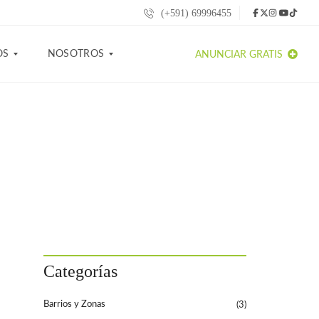
(+591) 69996455
OS
NOSOTROS
ANUNCIAR GRATIS
S
O
B
R
E
N
O
S
O
T
R
O
S
Categorías
C
O
Barrios y Zonas
(3)
N