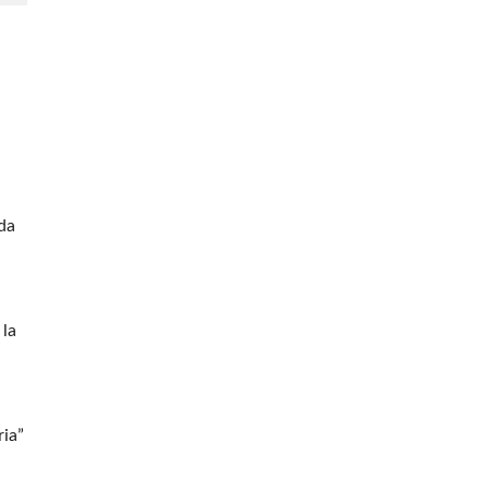
ada
 la
ria”