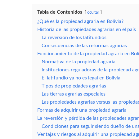
E
O
S
C
R
Tabla de Contenidos
ocultar
T
E
O
S
¿Qué es la propiedad agraria en Bolivia?
R
I
I
N
Historia de las propiedades agrarias en el país
O
M
O
La reversión de los latifundios
B
Consecuencias de las reformas agrarias
I
L
Funcionamiento de la propiedad agraria en Boli
I
A
Normativa de la propiedad agraria
R
I
Instituciones reguladoras de la propiedad agr
A
El latifundio ya no es legal en Bolivia
S
Tipos de propiedades agrarias
C
Las tierras agrarias especiales
A
S
Las propiedades agrarias versus las propied
A
Formas de adquirir una propiedad agraria
S
E
La reversión y pérdida de las propiedades agrar
N
B
Condiciones para seguir siendo dueño de una
O
L
Ventajas y riesgos al adquirir una propiedad agr
I