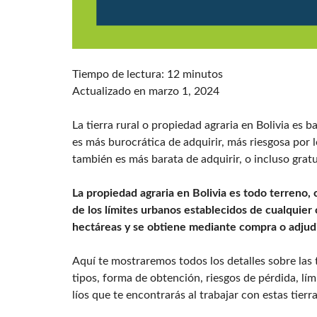
,
A
A
L
G
Q
E
U
N
I
T
L
Tiempo de lectura:
12
minutos
E
A
S
Actualizado en marzo 1, 2024
R
Y
…
D
U
La tierra rural o propiedad agraria en Bolivia es 
E
C
B
es más burocrática de adquirir, más riesgosa por lo
Ñ
A
A
O
L
R
también es más barata de adquirir, o incluso grat
S
C
R
U
I
L
O
La propiedad agraria en Bolivia es todo terreno, 
I
A
S
N
de los límites urbanos establecidos de cualquier 
D
Y
M
O
Z
hectáreas y se obtiene mediante compra o adjud
O
R
O
B
A
N
I
S
A
Aquí te mostraremos todos los detalles sobre las ti
S
L
I
tipos, forma de obtención, riesgos de pérdida, l
A
D
M
líos que te encontrarás al trabajar con estas tierra
R
I
E
I
R
J
A