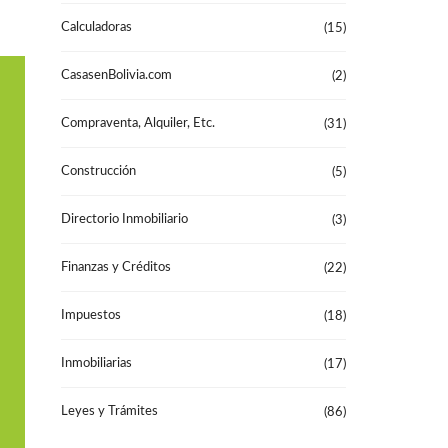
T
A
Calculadoras
(15)
C
T
O
CasasenBolivia.com
(2)
P
Compraventa, Alquiler, Etc.
(31)
R
E
G
Construcción
(5)
U
N
T
Directorio Inmobiliario
(3)
A
S
F
Finanzas y Créditos
R
(22)
E
C
U
Impuestos
(18)
E
N
T
Inmobiliarias
(17)
E
S
Leyes y Trámites
(86)