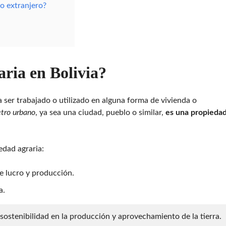
E
o extranjero?
N
B
O
L
I
V
I
A
aria en Bolivia?
a ser trabajado o utilizado en alguna forma de vivienda o
etro urbano
, ya sea una ciudad, pueblo o similar,
es una propieda
iedad agraria:
e lucro y producción.
a.
sostenibilidad en la producción y aprovechamiento de la tierra.