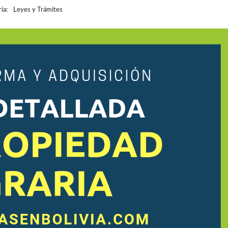
E
E
S
ía:
Leyes y Trámites
T
N
O
A
E
S
L
S
L
R
E
F
A
S
O
Í
R
C
O
E
I
S
N
E
M
N
O
B
B
O
I
L
L
I
I
V
A
I
R
A
I
,
O
1
R
A
I
E
N
D
F
O
R
D
M
I