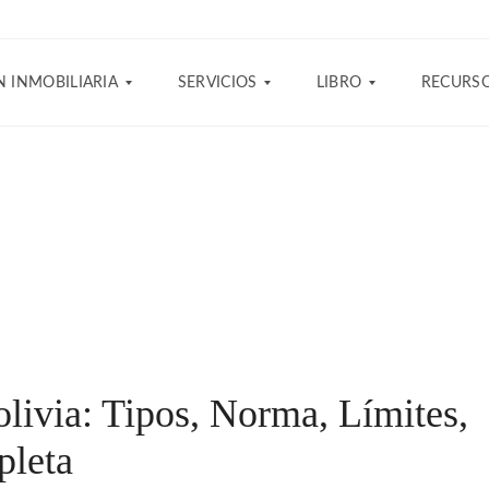
 INMOBILIARIA
SERVICIOS
LIBRO
RECURS
P
A
H
R
D
E
E
Q
R
C
U
R
I
I
A
O
E
M
S
R
I
E
E
:
N
T
E
T
O
L
A
D
A
S
O
B
Y
livia: Tipos, Norma, Límites,
S
C
R
L
D
E
O
pleta
E
C
S
B
U
D
I
R