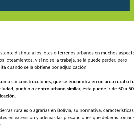
A
S
C
T
I
R
Ó
I
N
B
G
U
E
I
N
D
E
O
R
R
A
E
bastante distinta a los lotes o terrenos urbanos en muchos aspect
L
S
D
A
s loteamientos, y si no se la trabaja, se la puede perder, pero
E
U
B
uita cuando se la obtiene por adjudicación.
T
O
O
L
R
I
I
con o sin construcciones, que se encuentra en un área rural o f
V
Z
ciudad, pueblo o centro urbano similar, ésta puede ir de 50 a 5
I
A
A
D
icación.
O
S
B
erras rurales o agrarias en Bolivia, su normativa, características
O
L
ímites en extensión y además las precauciones que deberás tomar 
R
I
E
s.
V
V
I
I