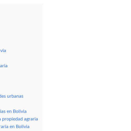
A
S
’
I
S
O
G
N
E
E
N
S
E
:
R
E
A
L
L
A
I
B
via
N
C
F
D
O
E
M
L
aria
A
O
T
S
I
B
O
I
N
E
N
ades urbanas
E
S
R
A
ias en Bolivia
Í
 propiedad agraria
C
E
aria en Bolivia
S